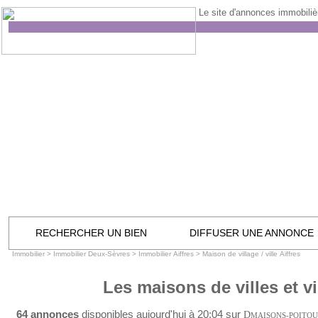
Le site d'annonces immobilièr
RECHERCHER UN BIEN
DIFFUSER UNE ANNONCE
Immobilier
>
Immobilier Deux-Sèvres
>
Immobilier Aiffres
>
Maison de village / ville Aiffres
Les maisons de villes et vi
64 annonces
disponibles aujourd'hui à 20:04 sur
D
MAISONS-POITO