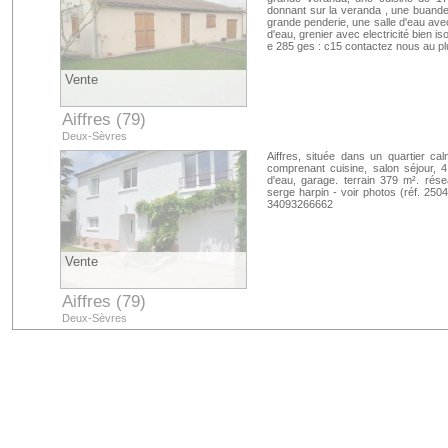
donnant sur la veranda , une buand
grande penderie, une salle d'eau avec
d'eau, grenier avec electricité bien is
e 285 ges : c15 contactez nous au p
Vente
Aiffres (79)
Deux-Sèvres
Aiffres, située dans un quartier ca
comprenant cuisine, salon séjour, 
d'eau, garage. terrain 379 m². résea
serge harpin - voir photos (réf. 250
34093266662
Vente
Aiffres (79)
Deux-Sèvres