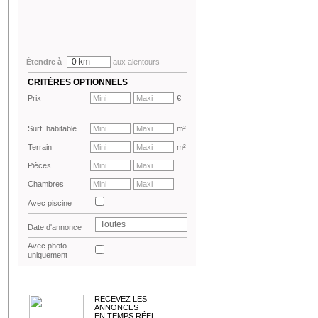
0 km
Étendre à
aux alentours
CRITÈRES OPTIONNELS
Prix
€
Surf. habitable
m²
Terrain
m²
Pièces
Chambres
Avec piscine
Toutes
Date d'annonce
Avec photo
uniquement
RECEVEZ LES
ANNONCES
EN TEMPS RÉEL