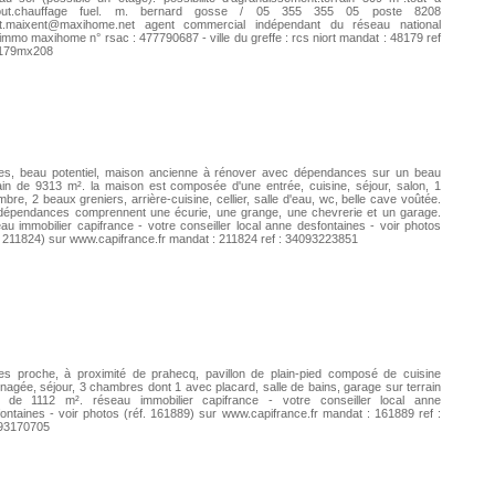
gout.chauffage fuel. m. bernard gosse / 05 355 355 05 poste 8208
nt.maixent@maxihome.net
agent commercial indépendant du réseau national
rimmo maxihome n° rsac : 477790687 - ville du greffe : rcs niort mandat : 48179 ref
8179mx208
fres, beau potentiel, maison ancienne à rénover avec dépendances sur un beau
ain de 9313 m². la maison est composée d'une entrée, cuisine, séjour, salon, 1
bre, 2 beaux greniers, arrière-cuisine, cellier, salle d'eau, wc, belle cave voûtée.
 dépendances comprennent une écurie, une grange, une chevrerie et un garage.
au immobilier capifrance - votre conseiller local anne desfontaines - voir photos
. 211824) sur www.capifrance.fr mandat : 211824 ref : 34093223851
res proche, à proximité de prahecq, pavillon de plain-pied composé de cuisine
agée, séjour, 3 chambres dont 1 avec placard, salle de bains, garage sur terrain
s de 1112 m². réseau immobilier capifrance - votre conseiller local anne
ontaines - voir photos (réf. 161889) sur www.capifrance.fr mandat : 161889 ref :
93170705