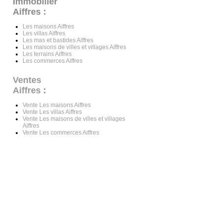
Immobilier
Aiffres :
Les maisons Aiffres
Les villas Aiffres
Les mas et bastides Aiffres
Les maisons de villes et villages Aiffres
Les terrains Aiffres
Les commerces Aiffres
Ventes
Aiffres
:
Vente Les maisons Aiffres
Vente Les villas Aiffres
Vente Les maisons de villes et villages
Aiffres
Vente Les commerces Aiffres