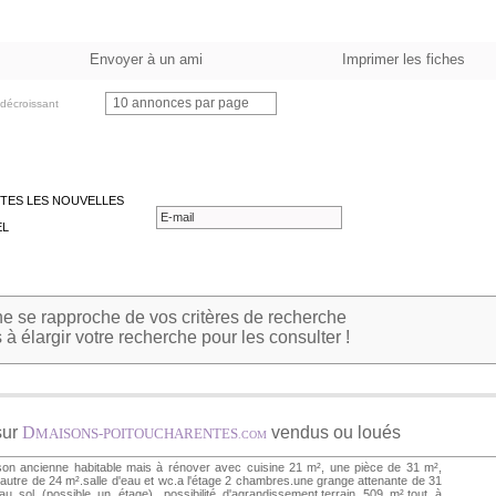
Envoyer à un ami
Imprimer les fiches
10 annonces par page
décroissant
TES LES NOUVELLES
EL
 se rapproche de vos critères de recherche
à élargir votre recherche pour les consulter !
sur
D
vendus ou loués
MAISONS-POITOUCHARENTES
.COM
on ancienne habitable mais à rénover avec cuisine 21 m², une pièce de 31 m²,
autre de 24 m².salle d'eau et wc.a l'étage 2 chambres.une grange attenante de 31
u sol (possible un étage). possibilité d'agrandissement.terrain 509 m².tout à