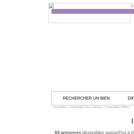
L
RECHERCHER UN BIEN
DI
Immobilier
>
Immobilier Deux-Sèvres
>
Immobilier Aiffres
64 annonces
disponibles aujourd'hui à 