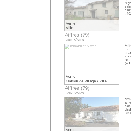
l'é
sai
clai
: 4
Vente
Villa
Aiffres (79)
Deux-Sèvres
Aif
terr
cham
les
rése
(réf
Vente
Maison de Village / Ville
Aiffres (79)
Deux-Sèvres
Aiff
amén
clo
desf
340
Vente