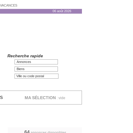
N VACANCES
06 août 2026
Recherche rapide
Annonces
Biens
ES
MA SÉLECTION
:
vide
64
annonces disponibles,