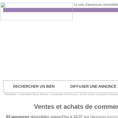
Le site d'annonces immobilièr
RECHERCHER UN BIEN
DIFFUSER UNE ANNONCE
Immobilier
>
Immobilier Deux-Sèvres
>
Immobilier Parthenay
>
Achat vente Commerce Parthe
Ventes et achats de commer
64 annonces
disponibles aujourd'hui à 18:37 sur
D
MAISONS-POITO