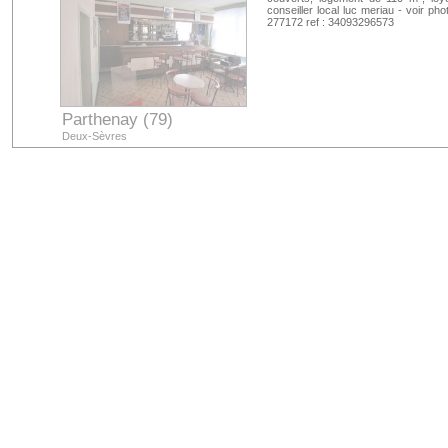
conseiller local luc meriau - voir ph
277172 ref : 34093296573
Parthenay (79)
Deux-Sèvres